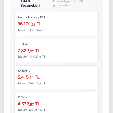
Taksit
Fiyat 4 Ağustos 2026
Seçenekleri
güncellendi
Peşin / Havale / EFT
36.101
TL
,63
Toplam: 36.101
TL
,63
6 Taksit
7.822
TL
,02
Toplam: 46.932
TL
,12
10 Taksit
5.415
TL
,24
Toplam: 54.152
TL
,44
15 Taksit
4.572
TL
,87
Toplam: 68.593
TL
,10