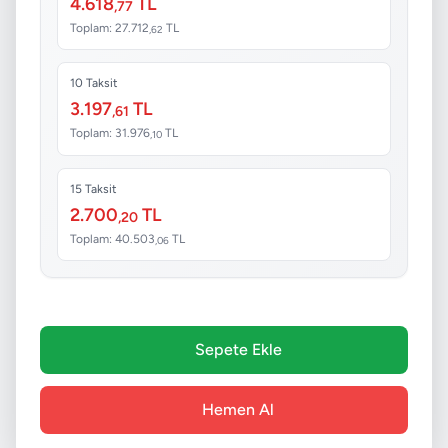
4.618
TL
,77
Toplam: 27.712
TL
,62
10 Taksit
3.197
TL
,61
Toplam: 31.976
TL
,10
15 Taksit
2.700
TL
,20
Toplam: 40.503
TL
,06
Sepete Ekle
Hemen Al