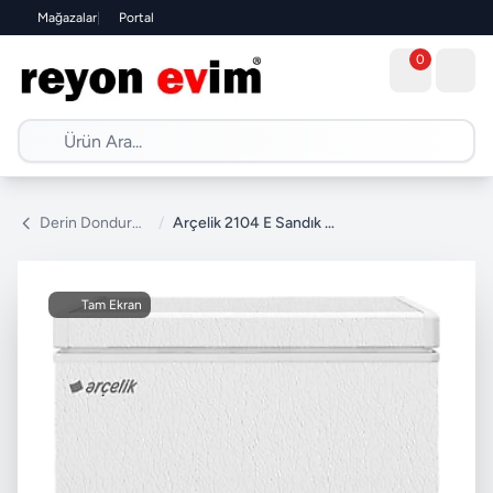
Mağazalar
|
Portal
0
Derin Dondurucu
/
Arçelik 2104 E Sandık Tipi Derin Dondurucu
Tam Ekran