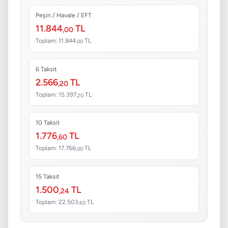
Peşin / Havale / EFT
11.844
TL
,00
Toplam: 11.844
TL
,00
6 Taksit
2.566
TL
,20
Toplam: 15.397
TL
,20
10 Taksit
1.776
TL
,60
Toplam: 17.766
TL
,00
15 Taksit
1.500
TL
,24
Toplam: 22.503
TL
,60