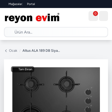
Mağazalar
|
Portal
0
Ocak
/
Altus ALA 189 DB Siyah Wok Gözlü Cam Ankastre Ocak
Tam Ekran