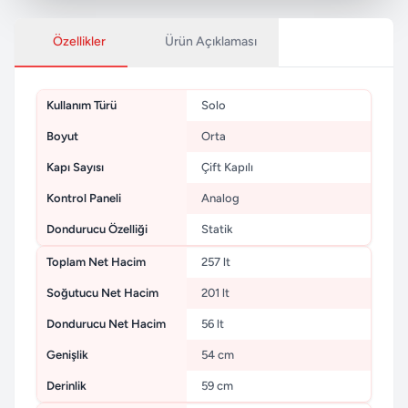
Özellikler
Ürün Açıklaması
Kullanım Türü
Solo
Boyut
Orta
Kapı Sayısı
Çift Kapılı
Kontrol Paneli
Analog
Dondurucu Özelliği
Statik
Toplam Net Hacim
257 lt
Soğutucu Net Hacim
201 lt
Dondurucu Net Hacim
56 lt
Genişlik
54 cm
Derinlik
59 cm