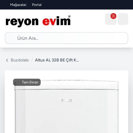
Mağazalar
|
Portal
0
Buzdolabı
/
Altus AL 328 BE Çift Kapılı Buzdolabı
Tam Ekran