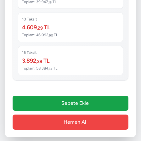
Toplam: 39.947
TL
,18
10 Taksit
4.609
TL
,29
Toplam: 46.092
TL
,90
15 Taksit
3.892
TL
,29
Toplam: 58.384
TL
,34
Sepete Ekle
Hemen Al