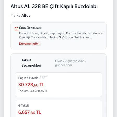
Altus AL 328 BE Çift Kapılı Buzdolabı
Marka:
Altus
Ürün Özellikleri:
Kullanım Türü, Boyut, Kapı Sayısı, Kontrol Paneli, Dondurucu
Özelliği, Toplam Net Hacim, Soğutucu Net Hacim,
Dondurucu Net Hacim...
Devamını gör
Taksit
Fiyat 7 Ağustos 2026
Seçenekleri
güncellendi
Peşin / Havale / EFT
30.728
TL
,60
Toplam: 30.728
TL
,60
6 Taksit
6.657
TL
,86