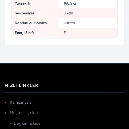
Yükseklik
160.2 cm
Ses Seviyesi
36 dB
Dondurucu Bölmesi
Üstten
Enerji Sınıfı
E
HIZLI LINKLER
Kampanyalar
Müşteri İlişkileri
Değişim & İade